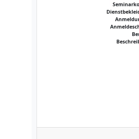
Seminarko
Dienstbekle
Anmeldu
Anmeldesch
Be
Beschre