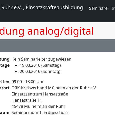
Seminare
I
dung analog/digital
itung
Kein Seminarleiter zugewiesen
tage
19.03.2016 (Samstag)
20.03.2016 (Sonntag)
eiten
09:00 - 18:00 Uhr
arort
DRK-Kreisverband Mülheim an der Ruhr e.V.
Einsatzzentrum Hansastraße
Hansastraße 11
45478 Mülheim an der Ruhr
raum
Seminarraum 1, Erdgeschoss