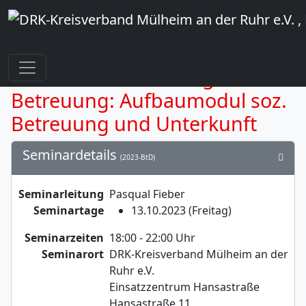
Fachdienstausbildung -
Betreuung: Aufbaumodul soz.
Betreuung und Unterkunft
Seminardetails
(2023-BtD)
Seminarleitung
Pasqual Fieber
Seminartage
13.10.2023 (Freitag)
Seminarzeiten
18:00 - 22:00 Uhr
Seminarort
DRK-Kreisverband Mülheim an der
Ruhr e.V.
Einsatzzentrum Hansastraße
Hansastraße 11