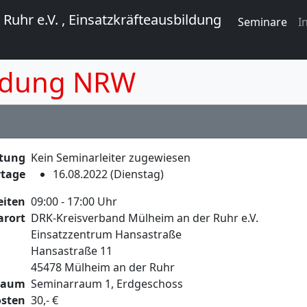
Seminare
I
ldung NRW
itung
Kein Seminarleiter zugewiesen
tage
16.08.2022 (Dienstag)
eiten
09:00 - 17:00 Uhr
arort
DRK-Kreisverband Mülheim an der Ruhr e.V.
Einsatzzentrum Hansastraße
Hansastraße 11
45478 Mülheim an der Ruhr
raum
Seminarraum 1, Erdgeschoss
sten
30,- €